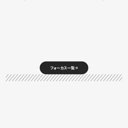
次世代リーダー座談会
石井グループを知る
フォーカス一覧