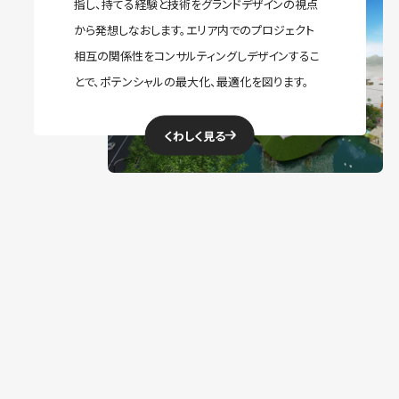
全般をトータル的にコーディネイトすることが重要
指し、持てる経験と技術をグランドデザインの視点
ナーとして設備設計を行い、効率の良い、長寿命、
い建築物の構造計画を提案していきます。
くわしく見る
な役割です。
くわしく見る
から発想しなおします。エリア内でのプロジェクト
建築でまちの風景と記憶をつくる仕事です。
保守管理の容易な設備提案を行います。
くわしく見る
相互の関係性をコンサルティングしデザインするこ
くわしく見る
とで、ポテンシャルの最大化、最適化を図ります。
くわしく見る
くわしく見る
くわしく見る
ISG
RECRUIT