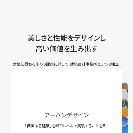
美しさと性能をデザインし
高い価値を生み出す
プロジェクト一覧
建築に関わる多くの課題に対して、建築設計事務所としての独立
性を保ち、
建築に関する専門家集団として、クライアント様の要
ISHII DESIGN
望、社会の要請に応え続ける総合建築設計事務所です。
BIM
「ISHII-DESIGN」とは、クライアントが求めている建
ZEB
これまでの意匠上の表現のためのモデルだけでは
総合建築設計
築であることは勿論、その時代のニーズに合った価
ZEBとはネット・ゼロ・エネルギー・ビルディングの
構造設計
なく、構造設計や設備設計情報のほか、コストや仕
値基準であること、それが社会的意義を持って貢献
建築設計部門は、建物の企画、立案、意匠設計に携
設備設計
地域に根ざし、
略であり、省エネ性能の向上や自然エネルギーの活
上げなど、付随する情報もすべて1つのデータで管
予想される荷重や外力に対して、顧客の要望する
アーバンデザイン
出来る存在であることなど「真に価値ある建築」を
わることはもちろんのこと、建築プロジェ クト実現
用により、年間一次エネルギー消費量がゼロ、ある
建物に於いて設備は建物を健康に保つ設計と考え
理できる設計のことを言います。
条件を考慮し、意匠設計者・設備設計者と協力しあ
未来を描く。
実現することです。
のため、構造、設備と融合させながら建築物の設計
「価値ある建築」を都市レベルで実現することを目
いは、おおむねゼロとなる建築物のことを示します。
てます。日々技術革新を行い、建築設計のパート
い、あらゆる技術を分析・総合化してバランスの良