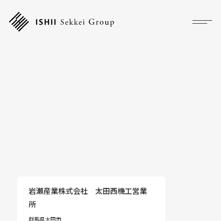
プロジェクト
フォーカス
サービス
企業情報
採用情報
アクセス
岩瀬産業株式会社 太田西機工営業
所
ニュース
群馬県太田市