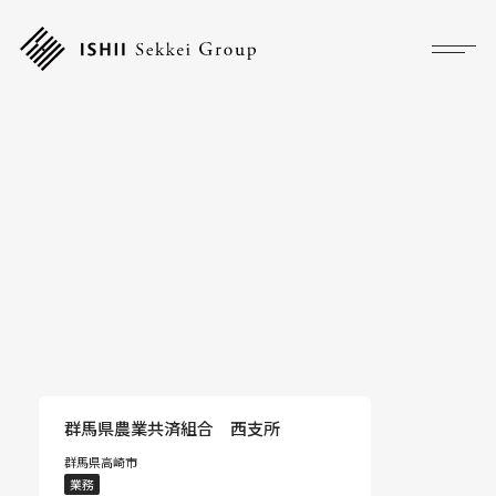
プロジェクト
フォーカス
サービス
企業情報
採用情報
アクセス
群馬県農業共済組合 西支所
群馬県高崎市
ニュース
業務