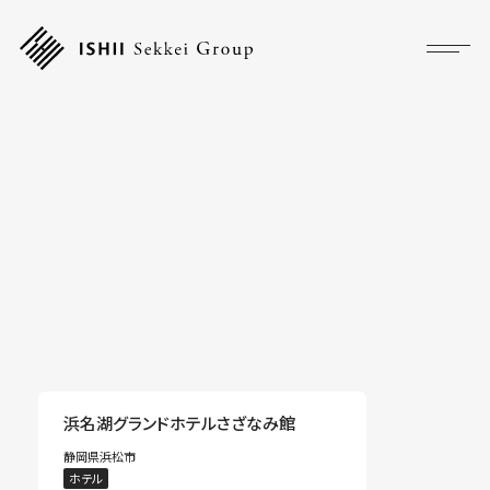
プロジェクト
フォーカス
サービス
企業情報
採用情報
アクセス
浜名湖グランドホテルさざなみ館
静岡県浜松市
ニュース
ホテル