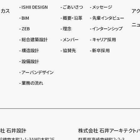
ISHII DESIGN
ごあいさつ
メッセージ
ーカス
ア
BIM
概要・沿革
先輩インタビュー
ニ
ZEB
理念
インターンシップ
総合建築設計
メンバー
キャリア採用
構造設計
協賛先
新卒採用
設備設計
アーバンデザイン
業務の流れ
社 石井設計
株式会社 石井アーキテクト
橋市本町1-1-3AMD本町2F
群馬県高崎市緑町2-2-3