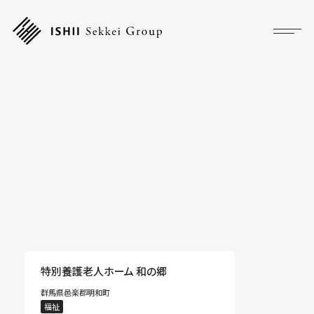
プロジェクト
フォーカス
サービス
企業情報
採用情報
アクセス
特別養護老人ホーム 和の郷
群馬県邑楽郡明和町
ニュース
福祉