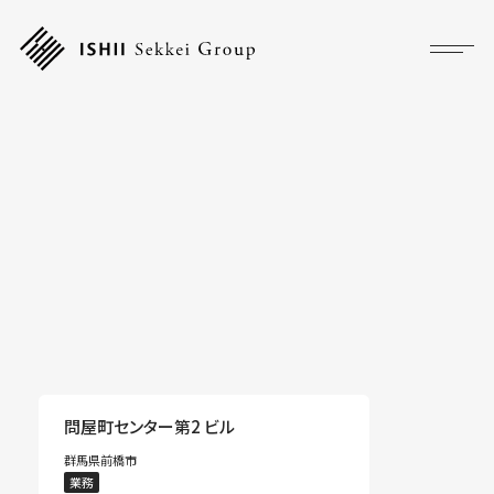
プロジェクト
フォーカス
サービス
企業情報
採用情報
アクセス
問屋町センター第2 ビル
群馬県前橋市
ニュース
業務