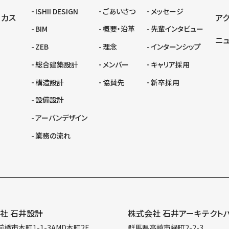
ISHII DESIGN
ごあいさつ
メッセージ
ーカス
ア
BIM
概要・沿革
先輩インタビュー
ニ
ZEB
理念
インターンシップ
総合建築設計
メンバー
キャリア採用
構造設計
協賛先
新卒採用
設備設計
アーバンデザイン
業務の流れ
社 石井設計
株式会社 石井アーキテクト
橋市本町1-1-3AMD本町2F
群馬県高崎市緑町2-2-3