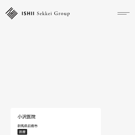
プロジェクト
フォーカス
サービス
企業情報
採用情報
アクセス
小沢医院
群馬県前橋市
ニュース
医療