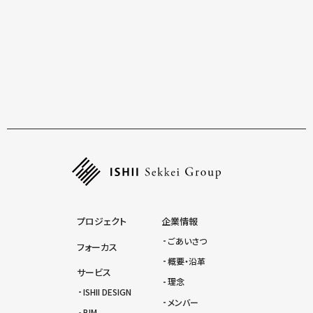
群馬県みどり市笠懸町
2022.2
文教
一覧にもどる
プロジェクト
企業情報
ごあいさつ
フォーカス
概要・沿革
サービス
理念
ISHII DESIGN
メンバー
BIM