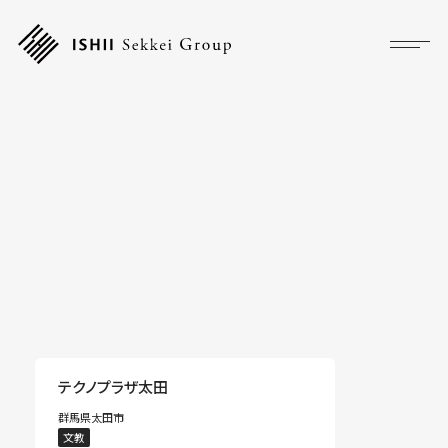
プロジェクト
フォーカス
サービス
企業情報
採用情報
アクセス
テクノプラザ太田
群馬県太田市
ニュース
文教