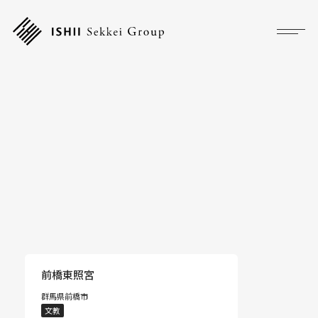
プロジェクト
フォーカス
サービス
企業情報
採用情報
アクセス
前橋東照宮
群馬県前橋市
ニュース
文教