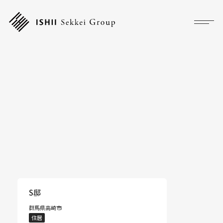
プロジェクト
フォーカス
サービス
企業情報
採用情報
アクセス
S邸
群馬県高崎市
ニュース
住居