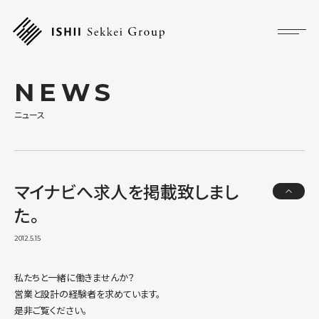
プロジェクト
NEWS
フォーカス
ニュース
サービス
マイナビへ求人を掲載致しまし
企業情報
た。
採用情報
2012.5.15
私たちと一緒に働きませんか？ 営業と設計の経験者を求めています。 是非
アクセス
私たちと一緒に働きませんか？
ご覧ください。 マイナビ 営業職
営業と設計の経験者を求めています。
http://tenshoku.mynavi.jp/jobset/index.cfm?
ニュース
是非ご覧ください。
fuseaction=mrjt_NewJobinfo_form&#...