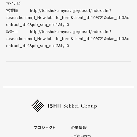
マイナビ
営業職 http://tenshoku.mynavi.jp/jobset/index.cfm?
お問い合わせ
fuseaction=mrjt_NewJobinfo_form&client_id=109721&plan_id=3&c
ontract_id=4&job_seq_no=1&ty=0
設計士 http://tenshoku.mynavi.jp/jobset/index.cfm?
プライバシーポリシー
fuseaction=mrjt_NewJobinfo_form&client_id=109721&plan_id=3&c
ontract_id=4&job_seq_no=2&ty=0
プロジェクト
企業情報
ごあいさつ