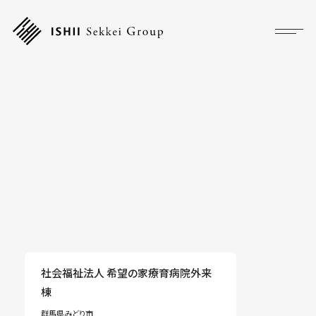
プロジェクト
フォーカス
サービス
企業情報
採用情報
アクセス
社会福祉法人 希望の家療育病院外来
棟
ニュース
群馬県みどり市